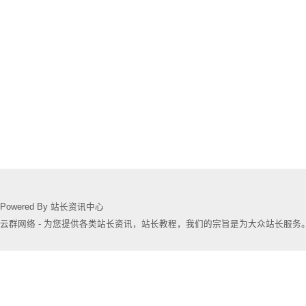
Powered By 站长资讯中心
云群网络 - 为您提供各类站长资讯，站长教程，我们的宗旨是为大众站长服