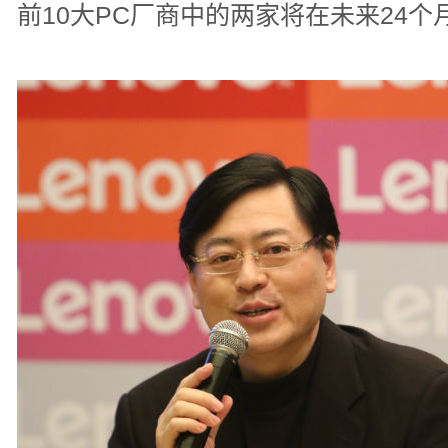
前10大PC厂商中的两家将在未来24