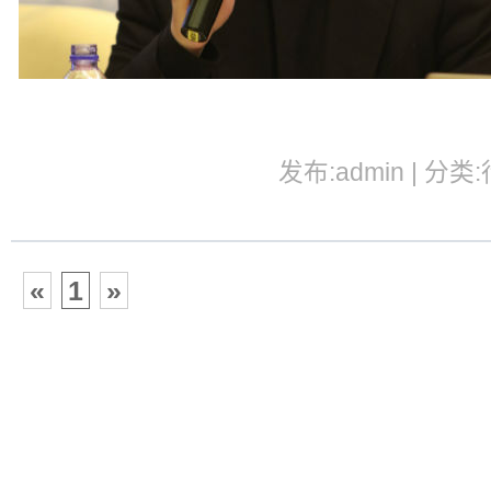
发布:admin | 分类:
«
1
»